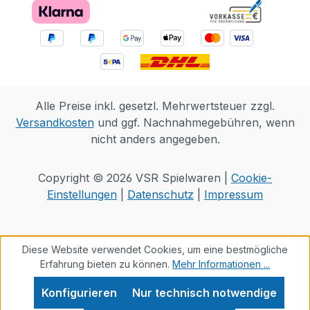
Geheimschublade, in der du wertvolle
Gegenstände aufbewahren kannst. In der
LEGO Builder App können Kinder ihr
Modell in 3D vergrößern und drehen und
ihren Baufortschritt verfolgen. Das Set
besteht aus 670 Teilen. DEKO ZUM
Alle Preise inkl. gesetzl. Mehrwertsteuer zzgl.
THEMA MUSIK: Teenager-Fans können
Versandkosten
und ggf. Nachnahmegebühren, wenn
einen viralen Moment aus der Guts World
nicht anders angegeben.
Tour mit dem Bauset Olivia Rodrigos
Konzertmond (43029) mit
Spielzeugplattenspieler und Schallplatte
Copyright © 2026 VSR Spielwaren |
Cookie-
zum Ausstellen nachbauen
Einstellungen
|
Datenschutz
|
Impressum
PERSÖNLICHE FANARTIKEL: Mit dem
Griff lassen sich Schallplatte und Mond
drehen. In der Geheimschublade finden
Diese Website verwendet Cookies, um eine bestmögliche
wertvolle Gegenstände Platz. Polaroids
Erfahrung bieten zu können.
Mehr Informationen ...
und Konzertkarten (nicht enthalten)
Konfigurieren
Nur technisch notwendige
lassen sich mit dem Halter präsentieren