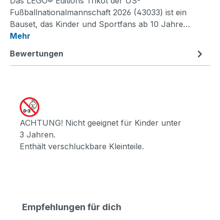
Das LEGO® Editions Trikot der US-
Fußballnationalmannschaft 2026 (43033) ist ein
Bauset, das Kinder und Sportfans ab 10 Jahre…
Mehr
Bewertungen
ACHTUNG! Nicht geeignet für Kinder unter
3 Jahren.
Enthält verschluckbare Kleinteile.
Produktgalerie überspringen
Empfehlungen für dich