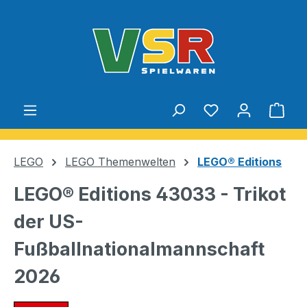
Zum Hauptinhalt springen
Du hast 0 Produ
Ware
LEGO
LEGO Themenwelten
LEGO® Editions
LEGO® Editions 43033 - Trikot
der US-
Fußballnationalmannschaft
2026