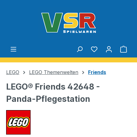
Zum Hauptinhalt springen
Du hast 0 Produ
Ware
LEGO
LEGO Themenwelten
Friends
LEGO® Friends 42648 -
Panda-Pflegestation