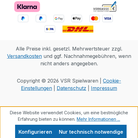
einen Erste-Hilfe-Kasten sowie
Siegerpokale. Nach einem aufregenden
Outdoor-Tag können die Freunde
Tischtennis spielen oder im coolen Treff
relaxen. Bau- und Spielset für Kinder, die
Outdoor-Abenteuer und Rollenspiele
Alle Preise inkl. gesetzl. Mehrwertsteuer zzgl.
lieben: Dieses LEGO® Bauset für Mädchen
Versandkosten
und ggf. Nachnahmegebühren, wenn
und Jungen ab 7 Jahren beinhaltet 3
nicht anders angegeben.
Spielfiguren, einen Bären und jede Menge
Wassersport-Zubehör Baue und erkunde
das Abenteuercamp: Kinder können
Copyright © 2026 VSR Spielwaren |
Cookie-
eigene Freundschaftsgeschichten
Einstellungen
|
Datenschutz
|
Impressum
darstellen und verschiedene Aktivitäten
ausprobieren, unter anderem
Kajakfahren, Angeln, Flößebauen, Malen
Diese Website verwendet Cookies, um eine bestmögliche
und Steinehüpfenlassen 3 Spielfiguren
Erfahrung bieten zu können.
Mehr Informationen ...
und ein Bär: Das Set beinhaltet die
Konfigurieren
Nur technisch notwendige
Spielfiguren Autumn, Liann und Zac,