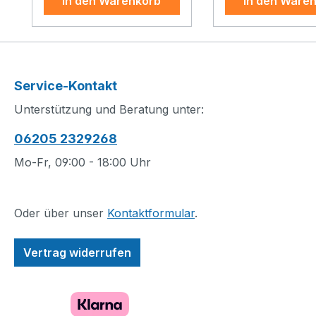
In den Warenkorb
In den Ware
wie dem Schaufenster,
authentische Deta
der Leseecke und dem
Genau wie der e
offenen Design. Sammler
Passagierjet aus 
werden dieses 2.504-
französischer
teilige LEGO Set voller
Produktion verf
Service-Kontakt
Stolz neben ihren
diese detailgetre
Unterstützung und Beratung unter:
anderen Gebäuden aus
Nachbildung übe
Modulen präsentieren.
absenkbare Nase
06205 2329268
Eine ständig wachsende
funktionierendes
Sammlung an Häusern
Fahrgestell, ein
Mo-Fr, 09:00 - 18:00 Uhr
aus Modulen Die LEGO
einziehbares He
Creator Expert
Deltaflügel mit
Produktreihe „Bauen mit
beweglichen Hö
Oder über unser
Kontaktformular
.
Modulen“ ist eine tolle
und Querrudern
Kollektion
(Elevons) und
Vertrag widerrufen
anspruchsvoller
schwenkbare ob
Gebäude in
untere Seitenrud
authentischer
Außerdem sind di
Architektur aus aller
in der Passagier