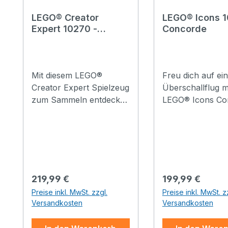
LEGO® Creator
LEGO® Icons 1
Expert 10270 -
Concorde
Buchhandlung
Mit diesem LEGO®
Freu dich auf ei
Creator Expert Spielzeug
Überschallflug m
zum Sammeln entdeckst
LEGO® Icons Co
du den Charme einer
(10318). Nimm di
kleinen Buchhandlung in
Auszeit, genieße
Europa. Das
achtsame Bauerl
zweistöckige Gebäude
mit diesem Bause
mit der Buchhandlung
Erwachsene und 
und dem Nachbarhaus
eines der berüh
Regulärer Preis:
Regulärer Preis:
219,99 €
199,99 €
aus Modulen erfordert
Überschallpassag
Preise inkl. MwSt. zzgl.
Preise inkl. MwSt. z
viele raffinierte
zeuge der Welt
Versandkosten
Versandkosten
Bautechniken und
detailgetreu nach
überrascht mit Details
Unglaublich