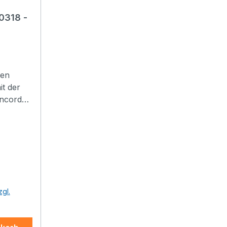
0318 -
nen
it der
ncorde
r eine
 das
ebnis
t für
bilde
mtesten
ierflug
zgl.
.