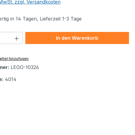
. MwSt. zzgl. Versandkosten
tig in 14 Tagen, Lieferzeit 1-3 Tage
 Anzahl: Gib den gewünschten Wert ein 
In den Warenkorb
ttel hinzufügen
mer:
LEGO-10326
e:
4014