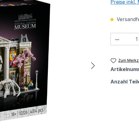
Preise inkl
Versandfer
Produkt
Zum Merkze
Artikelnum
Anzahl Teil