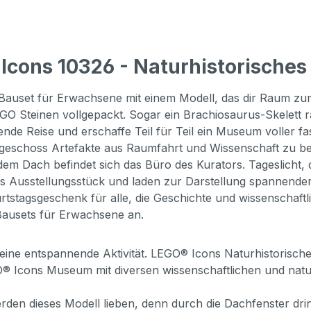
Icons 10326 - Naturhistorisch
Bauset für Erwachsene mit einem Modell, das dir Raum zum
O Steinen vollgepackt. Sogar ein Brachiosaurus-Skelett ra
ende Reise und erschaffe Teil für Teil ein Museum voller 
rgeschoss Artefakte aus Raumfahrt und Wissenschaft zu b
 dem Dach befindet sich das Büro des Kurators. Tageslicht,
s Ausstellungsstück und laden zur Darstellung spannender G
urtstagsgeschenk für alle, die Geschichte und wissenschaft
ausets für Erwachsene an.
r eine entspannende Aktivität. LEGO® Icons Naturhistoris
GO® Icons Museum mit diversen wissenschaftlichen und nat
den dieses Modell lieben, denn durch die Dachfenster dri