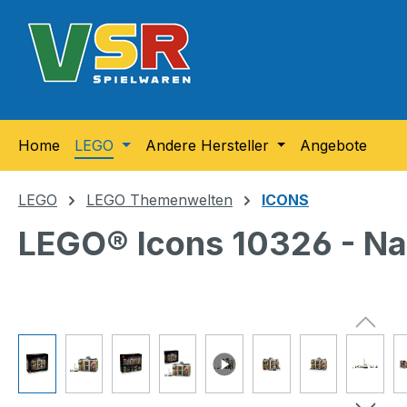
m Hauptinhalt springen
Zur Suche springen
Zur Hauptnavigation springen
Home
LEGO
Andere Hersteller
Angebote
LEGO
LEGO Themenwelten
ICONS
LEGO® Icons 10326 - Na
Bildergalerie überspringen