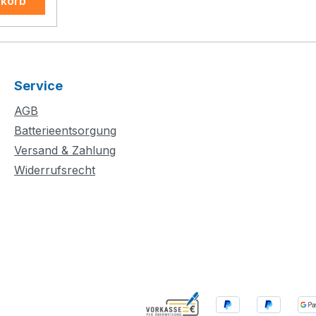
nkorb
ils
chte
britisch-
ügt auch
Service
ue
r eine
AGB
, ein
Batterieentsorgung
Versand & Zahlung
Widerrufsrecht
ckrad,
hen-
ere und
er.
e Sitze
kabine