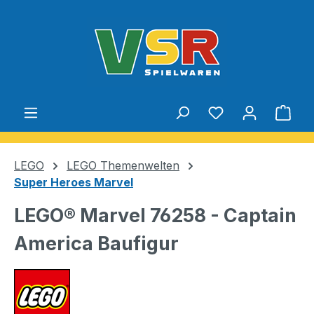
Zum Hauptinhalt springen
Du hast 0 Produ
Ware
LEGO
LEGO Themenwelten
Super Heroes Marvel
LEGO® Marvel 76258 - Captain
America Baufigur