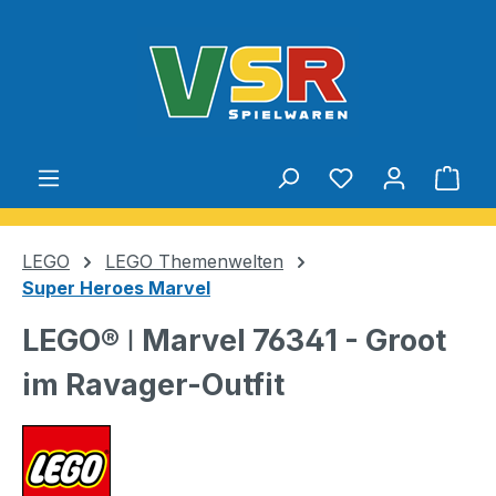
Zum Hauptinhalt springen
Du hast 0 Produ
Ware
LEGO
LEGO Themenwelten
Super Heroes Marvel
LEGO® ǀ Marvel 76341 - Groot
im Ravager-Outfit