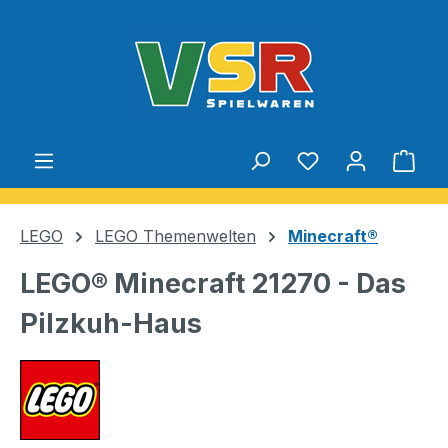
Zum Hauptinhalt springen
Du hast 0 Produ
Ware
LEGO
LEGO Themenwelten
Minecraft®
LEGO® Minecraft 21270 - Das
Pilzkuh-Haus