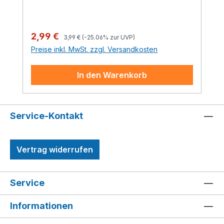
Regulärer Preis:
Verkaufspreis:
2,99 €
3,99 €
(-25.06% zur UVP)
Preise inkl. MwSt. zzgl. Versandkosten
In den Warenkorb
Service-Kontakt
Vertrag widerrufen
Service
Informationen