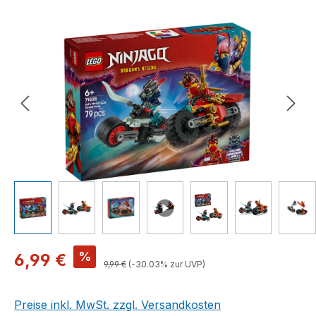
Bildergalerie überspringen
Verkaufspreis:
%
6,99 €
Regulärer Preis:
9,99 €
(-30.03% zur UVP)
Preise inkl. MwSt. zzgl. Versandkosten