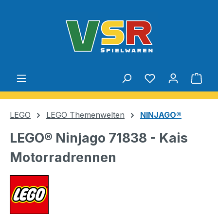
Zum Hauptinhalt springen
Du hast 0 Produ
Ware
LEGO
LEGO Themenwelten
NINJAGO®
LEGO® Ninjago 71838 - Kais
Motorradrennen