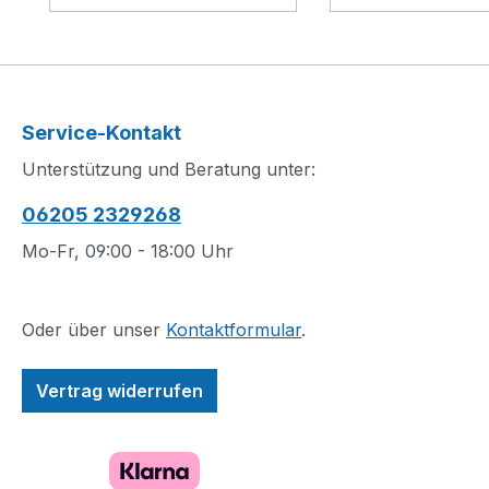
Schwanz, Kopf und
Wohnungen, ein
Maul sowie Füße, Beine
Teestube und ei
und Flügel bewegen
Spielhalle. Der M
kann. Außerdem trägt er
Hafen lässt sich 
einen Shooter unter
weiteren separat
Service-Kontakt
jedem Flügel. Der
erhältlichen Sets
Drache ist an ein kleines
darunter auch d
Unterstützung und Beratung unter:
Nebenmodell gekettet.
Mikro-Modell vo
06205 2329268
Mit den beiden
NINJAGO City (
Prismaklingen kann man
zu einem vollstä
Mo-Fr, 09:00 - 18:00 Uhr
ihn von den Ketten
Modell von NIN
befreien. Dieses LEGO
City in kleinem 
Spielset beinhaltet 6
kombinieren. Ba
Oder über unser
Kontaktformular
.
NINJAGO Minifiguren:
Mikro-Modell de
Die Ninja-Helden Lloyd,
NINJAGO® Hafe
Vertrag widerrufen
Nya, Arin und Sora
Diese kleinere V
tragen Ninja-
des Spielsets 
Ausrüstung, und die
City Hafen (7065
beiden Bösewichte –
beherbergt eine