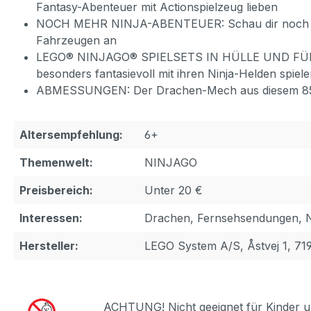
Fantasy-Abenteuer mit Actionspielzeug lieben
NOCH MEHR NINJA-ABENTEUER: Schau dir noch weit
Fahrzeugen an
LEGO® NINJAGO® SPIELSETS IN HÜLLE UND FÜLLE: Die
besonders fantasievoll mit ihren Ninja-Helden spie
ABMESSUNGEN: Der Drachen-Mech aus diesem 85-te
Altersempfehlung:
6+
Themenwelt:
NINJAGO
Preisbereich:
Unter 20 €
Interessen:
Drachen, Fernsehsendungen, N
Hersteller:
LEGO System A/S, Åstvej 1, 71
ACHTUNG! Nicht geeignet für Kinder u