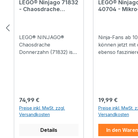
LEGO® Ninjago 71832
LEGO® Ninjag
- Chaosdrache
40704 - Mikro
Donnerzahn
Modell des
NINJAGO® Ha
LEGO® NINJAGO®
Ninja-Fans ab 1
Chaosdrache
können jetzt mit
Donnerzahn (71832) ist
ebenso faszinie
ein Spielset, mit dem
wie detailreichen
Jungen und Mädchen ab
ihr eigenes Mikr
8 Jahren spannende
des Hafens von
Actionszenen aus der 3.
NINJAGO® City 
Staffel der TV-Serie
Mikro-Modell de
NINJAGO Aufstieg der
NINJAGO Hafen
Regulärer Preis:
Regulärer Preis:
74,99 €
19,99 €
Drachen nachstellen
(40704) ist eine 
Preise inkl. MwSt. zzgl.
Preise inkl. MwSt. z
können. Dieses Bauset
Version des Baus
Versandkosten
Versandkosten
für Kinder beinhaltet
NINJAGO City H
einen großen
(70657). In dem 
Details
In den Ware
Spielzeugdrachen, der
befinden sich ei