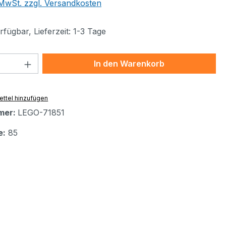
. MwSt. zzgl. Versandkosten
fügbar, Lieferzeit: 1-3 Tage
 Anzahl: Gib den gewünschten Wert ein 
In den Warenkorb
ttel hinzufügen
mer:
LEGO-71851
e:
85