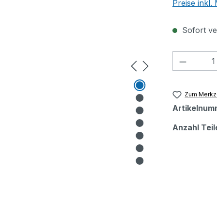
Preise inkl
Sofort ver
Produkt
Zum Merkze
Artikelnum
Anzahl Teil