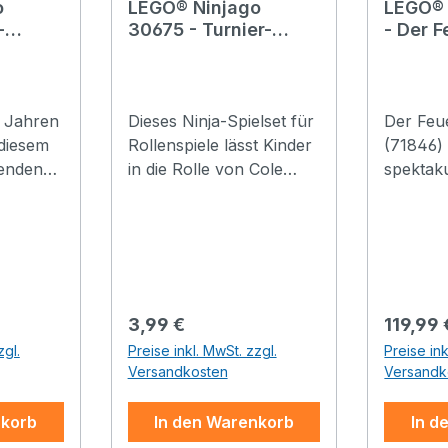
o
LEGO® Ninjago
LEGO® 
-
30675 - Turnier-
- Der F
Trainingsgelände
Mech
fen
0 Jahren
Dieses Ninja-Spielset für
Der Feu
 diesem
Rollenspiele lässt Kinder
(71846) 
renden
in die Rolle von Cole
spektak
 Spielset
schlüpfen und ein
mit dem 
o-Modell
Katana schwingen, um
NINJAG
es mit den Klauen des
Jahren 
bauen.
Wolfsjägers
von LE
s
aufzunehmen und sich
Sets er
den goldenen Stab zu
Das deta
Regulärer Preis:
Regulär
3,99 €
119,99 
kleinere
holen.
stellt e
zgl.
Preise inkl. MwSt. zzgl.
Preise ink
ets
Szene da
Versandkosten
Versandk
afen
der Mec
Modell
und Spee
nkorb
In den Warenkorb
In d
n Markt,
einem a