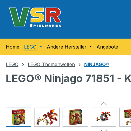
m Hauptinhalt springen
Zur Suche springen
Zur Hauptnavigation springen
Home
LEGO
Andere Hersteller
Angebote
LEGO
LEGO Themenwelten
NINJAGO®
LEGO® Ninjago 71851 - K
Bildergalerie überspringen