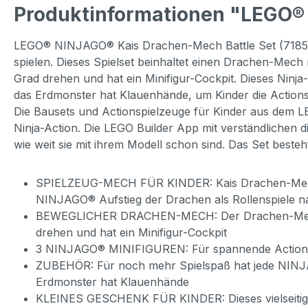
Produktinformationen "LEGO® 
LEGO® NINJAGO® Kais Drachen-Mech Battle Set (71851) l
spielen. Dieses Spielset beinhaltet einen Drachen-Mec
Grad drehen und hat ein Minifigur-Cockpit. Dieses Ninja
das Erdmonster hat Klauenhände, um Kinder die Actions
Die Bausets und Actionspielzeuge für Kinder aus dem 
Ninja-Action. Die LEGO Builder App mit verständlichen 
wie weit sie mit ihrem Modell schon sind. Das Set besteh
SPIELZEUG-MECH FÜR KINDER: Kais Drachen-Mech Bat
NINJAGO® Aufstieg der Drachen als Rollenspiele na
BEWEGLICHER DRACHEN-MECH: Der Drachen-Mech hat
drehen und hat ein Minifigur-Cockpit
3 NINJAGO® MINIFIGUREN: Für spannende Actionduel
ZUBEHÖR: Für noch mehr Spielspaß hat jede NINJAG
Erdmonster hat Klauenhände
KLEINES GESCHENK FÜR KINDER: Dieses vielseitige k