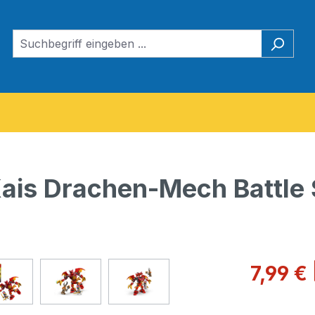
ais Drachen-Mech Battle 
Verkaufspre
7,99 €