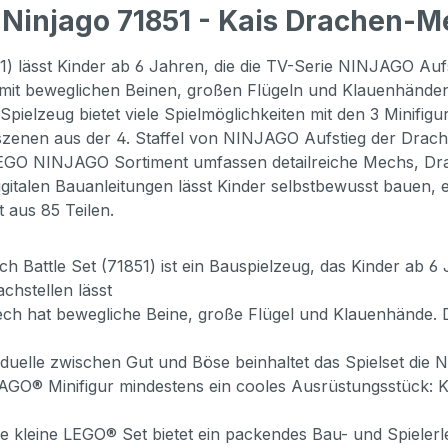
Ninjago 71851 - Kais Drachen-Me
ässt Kinder ab 6 Jahren, die die TV-Serie NINJAGO Aufsti
h mit beweglichen Beinen, großen Flügeln und Klauenhände
-Spielzeug bietet viele Spielmöglichkeiten mit den 3 Minifi
zenen aus der 4. Staffel von NINJAGO Aufstieg der Drach
LEGO NINJAGO Sortiment umfassen detailreiche Mechs, Dra
digitalen Bauanleitungen lässt Kinder selbstbewusst bauen
t aus 85 Teilen.
tle Set (71851) ist ein Bauspielzeug, das Kinder ab 6 Ja
chstellen lässt
 bewegliche Beine, große Flügel und Klauenhände. Die
le zwischen Gut und Böse beinhaltet das Spielset die Ni
O® Minifigur mindestens ein cooles Ausrüstungsstück: Ka
leine LEGO® Set bietet ein packendes Bau- und Spielerlebn