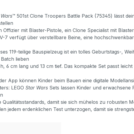
 Wars
™ 501st Clone Troopers Battle Pack (75345) lässt dei
tellen
in Offizier mit Blaster-Pistole, ein Clone Specialist mit Bl
V-7 verfügt über verstellbare Beine, eine hochschwenkb
ses 119-teilige Bauspielzeug ist ein tolles Geburtstags-, 
 Batch lieben
 6 cm lang und 13 cm tief. Das kompakte Set passt leicht i
uilder App können Kinder beim Bauen eine digitale Modella
lters: LEGO
Star Wars
Sets lassen Kinder und erwachsene F
en
e Qualitätsstandards, damit sie sich mühelos zu robusten
en jedem erdenklichen Test unterzogen, damit sie strengste