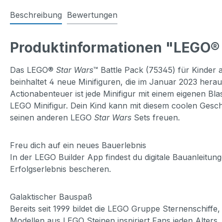
Beschreibung
Bewertungen
Produktinformationen "LEGO® S
Das LEGO®
Star Wars
™ Battle Pack (75345) für Kinder a
beinhaltet 4 neue Minifiguren, die im Januar 2023 hera
Actionabenteuer ist jede Minifigur mit einem eigenen Bl
LEGO Minifigur. Dein Kind kann mit diesem coolen Ges
seinen anderen LEGO
Star Wars
Sets freuen.
Freu dich auf ein neues Bauerlebnis
In der LEGO Builder App findest du digitale Bauanleitu
Erfolgserlebnis bescheren.
Galaktischer Bauspaß
Bereits seit 1999 bildet die LEGO Gruppe Sternenschif
Modellen aus LEGO Steinen inspiriert Fans jeden Alters.