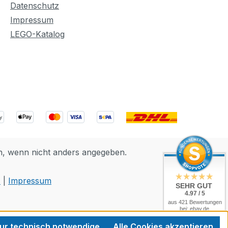
Datenschutz
Impressum
LEGO-Katalog
 wenn nicht anders angegeben.
z
|
Impressum
SEHR GUT
4.97 / 5
aus 421 Bewertungen
bei: ebay.de,
shopvote.de
ur technisch notwendige
Alle Cookies akzeptieren