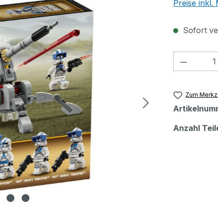
Preise inkl
Sofort ver
Produkt
Zum Merkze
Artikelnum
Anzahl Teil