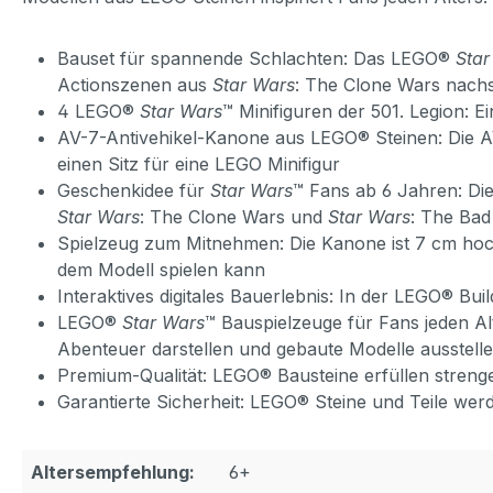
Bauset für spannende Schlachten: Das LEGO®
Star
Actionszenen aus
Star Wars
: The Clone Wars nachs
4 LEGO®
Star Wars
™ Minifiguren der 501. Legion: E
AV-7-Antivehikel-Kanone aus LEGO® Steinen: Die A
einen Sitz für eine LEGO Minifigur
Geschenkidee für
Star Wars
™ Fans ab 6 Jahren: Die
Star Wars
: The Clone Wars und
Star Wars
: The Bad
Spielzeug zum Mitnehmen: Die Kanone ist 7 cm hoch,
dem Modell spielen kann
Interaktives digitales Bauerlebnis: In der LEGO® B
LEGO®
Star Wars
™ Bauspielzeuge für Fans jeden A
Abenteuer darstellen und gebaute Modelle ausstell
Premium-Qualität: LEGO® Bausteine erfüllen streng
Garantierte Sicherheit: LEGO® Steine und Teile werd
Altersempfehlung:
6+