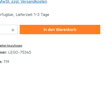
. MwSt. zzgl. Versandkosten
fügbar, Lieferzeit: 1-3 Tage
 Anzahl: Gib den gewünschten Wert ein 
In den Warenkorb
ttel hinzufügen
mer:
LEGO-75345
e:
119