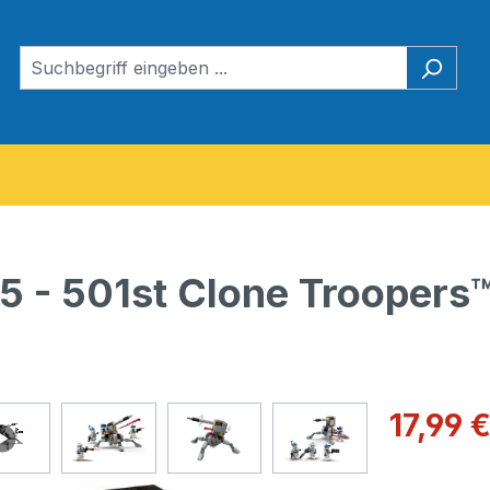
 - 501st Clone Troopers™
Verkaufspre
17,99 