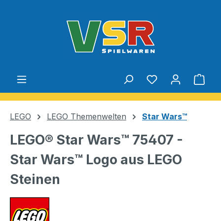
Zum Hauptinhalt springen
Du hast 0 Produ
Ware
LEGO
LEGO Themenwelten
Star Wars™
LEGO® Star Wars™ 75407 -
Star Wars™ Logo aus LEGO
Steinen