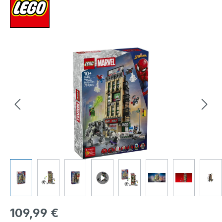
Bildergalerie überspringen
Regulärer Preis:
109,99 €