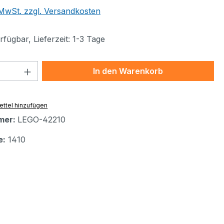
. MwSt. zzgl. Versandkosten
fügbar, Lieferzeit: 1-3 Tage
 Anzahl: Gib den gewünschten Wert ein 
In den Warenkorb
ttel hinzufügen
mer:
LEGO-42210
e:
1410