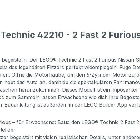
echnic 42210 - 2 Fast 2 Furious
s begeistern. Der LEGO® Technic 2 Fast 2 Furious Nissan S
eist des legendären Flitzers perfekt widerspiegeln. Füge De
en. Öffne die Motorhaube, um den 6-Zylinder-Motor zu bes
ion hebt das Auto an, damit du die spektakulären Fahrmanö
laschen heranzukommen. Dieses Modell ist ein imposanter H
os zum Sammeln lassen Erwachsene wie dich ihre Begeister
eser Bauanleitung ist außerdem in der LEGO Builder App verf
Furious – für Erwachsene: Baue den LEGO® Technic 2 Fast 2
tellen
er begeistert mit vielen realistischen Details, unter ande