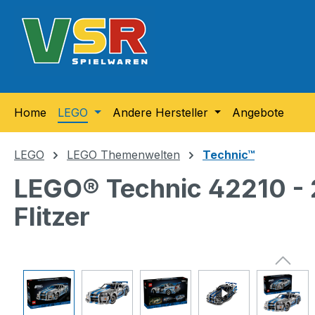
m Hauptinhalt springen
Zur Suche springen
Zur Hauptnavigation springen
Home
LEGO
Andere Hersteller
Angebote
LEGO
LEGO Themenwelten
Technic™
LEGO® Technic 42210 - 2
Flitzer
Bildergalerie überspringen