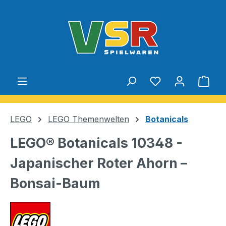
Zum Hauptinhalt springen
Du hast 0 Produ
Ware
LEGO
LEGO Themenwelten
Botanicals
LEGO® Botanicals 10348 -
Japanischer Roter Ahorn –
Bonsai-Baum