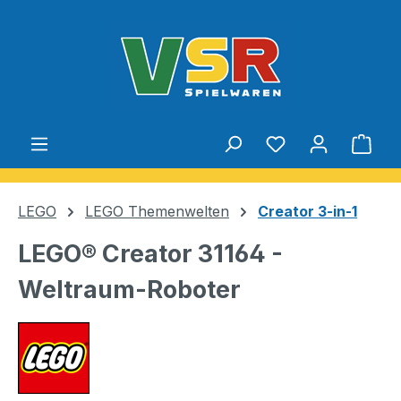
Zum Hauptinhalt springen
Du hast 0 Produ
Ware
LEGO
LEGO Themenwelten
Creator 3-in-1
LEGO® Creator 31164 -
Weltraum-Roboter