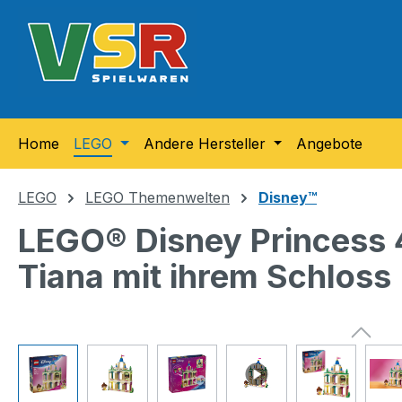
m Hauptinhalt springen
Zur Suche springen
Zur Hauptnavigation springen
Home
LEGO
Andere Hersteller
Angebote
LEGO
LEGO Themenwelten
Disney™
LEGO® Disney Princess 4
Tiana mit ihrem Schloss
Bildergalerie überspringen