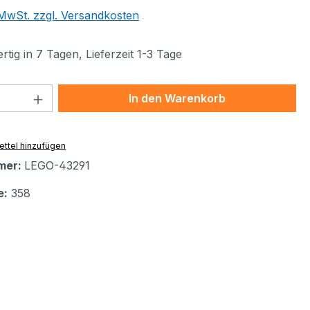
. MwSt. zzgl. Versandkosten
tig in 7 Tagen, Lieferzeit 1-3 Tage
 Anzahl: Gib den gewünschten Wert ein 
In den Warenkorb
ttel hinzufügen
mer:
LEGO-43291
e:
358