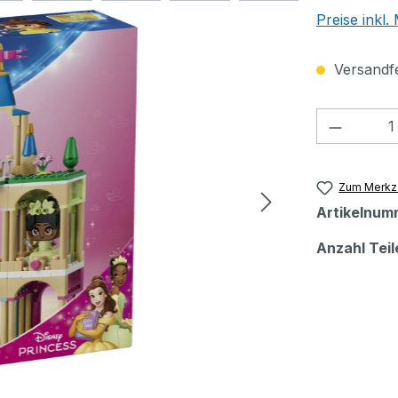
Preise inkl
Versandfer
Produkt
Zum Merkze
Artikelnum
Anzahl Teil