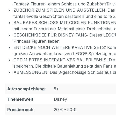
Fantasy-Figuren, einem Schloss und Zubehör für v
ZUBEHÖR ZUM SPIELEN UND AUSSTELLEN: Das Bauset e
fantasievolle Geschichten darstellen und eine toll
BAUBARES SCHLOSS MIT COOLEN FUNKTIONEN: Das Di
mit einem Turm in der Mitte mit einer Drehscheibe, di
GESCHENKIDEE FÜR DISNEY FANS: Dieses LEGO® ǀ Dis
Princess Figuren lieben
ENTDECKE NOCH WEITERE KREATIVE SETS: Kombiniere
großen Auswahl an kreativen LEGO® Spielzeugen u
OPTIMIERTES INTERAKTIVES BAUERLEBNIS: Die LEGO
speichern. Die digitale Bauanleitung zeigt den Fans 
ABMESSUNGEN: Das 3-geschossige Schloss aus diese
Altersempfehlung:
5+
Themenwelt:
Disney
Preisbereich:
20 € - 50 €