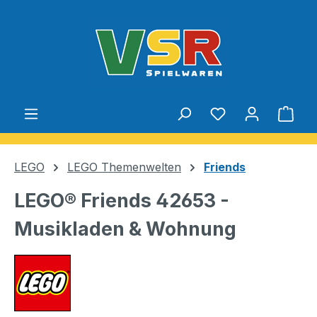
Zum Hauptinhalt springen
Du hast 0 Produ
Ware
LEGO
LEGO Themenwelten
Friends
LEGO® Friends 42653 -
Musikladen & Wohnung