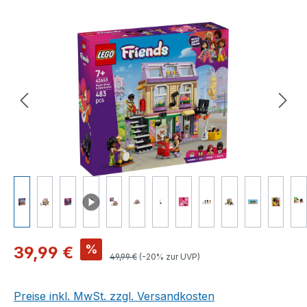
Bildergalerie überspringen
Verkaufspreis:
%
39,99 €
Regulärer Preis:
49,99 €
(-20% zur UVP)
Preise inkl. MwSt. zzgl. Versandkosten