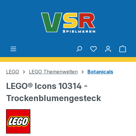
Zum Hauptinhalt springen
Du hast 0 Produ
Ware
LEGO
LEGO Themenwelten
Botanicals
LEGO® Icons 10314 -
Trockenblumengesteck