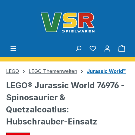
Zum Hauptinhalt springen
Du hast 0 Produ
Ware
LEGO
LEGO Themenwelten
Jurassic World™
LEGO® Jurassic World 76976 -
Spinosaurier &
Quetzalcoatlus:
Hubschrauber-Einsatz