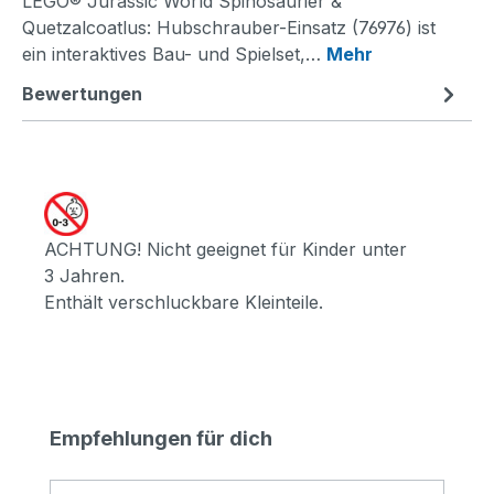
LEGO® Jurassic World Spinosaurier &
Quetzalcoatlus: Hubschrauber-Einsatz (76976) ist
ein interaktives Bau- und Spielset,…
Mehr
Bewertungen
ACHTUNG! Nicht geeignet für Kinder unter
3 Jahren.
Enthält verschluckbare Kleinteile.
Produktgalerie überspringen
Empfehlungen für dich