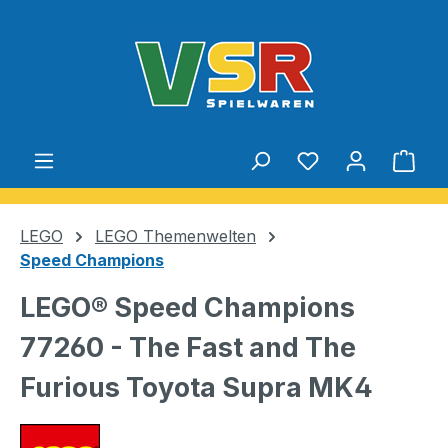
Zum Hauptinhalt springen
Du hast 0 Produ
Ware
LEGO
LEGO Themenwelten
Speed Champions
LEGO® Speed Champions
77260 - The Fast and The
Furious Toyota Supra MK4