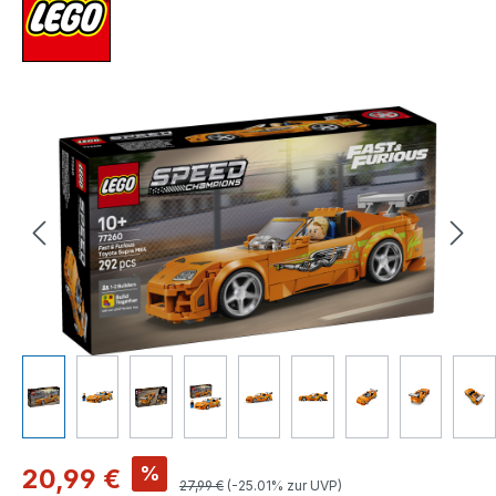
Bildergalerie überspringen
Verkaufspreis:
%
20,99 €
Regulärer Preis:
27,99 €
(-25.01% zur UVP)