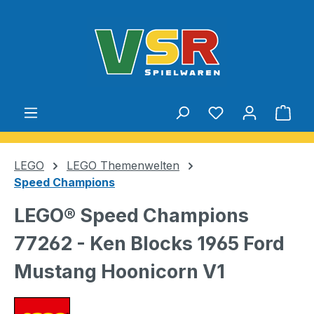
Zum Hauptinhalt springen
Du hast 0 Produ
Ware
LEGO
LEGO Themenwelten
Speed Champions
LEGO® Speed Champions
77262 - Ken Blocks 1965 Ford
Mustang Hoonicorn V1