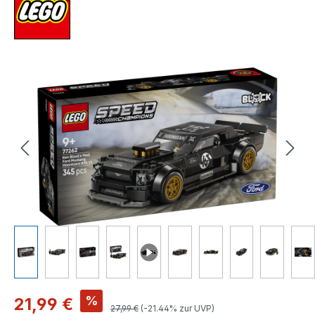
Bildergalerie überspringen
Verkaufspreis:
%
21,99 €
Regulärer Preis:
27,99 €
(-21.44% zur UVP)