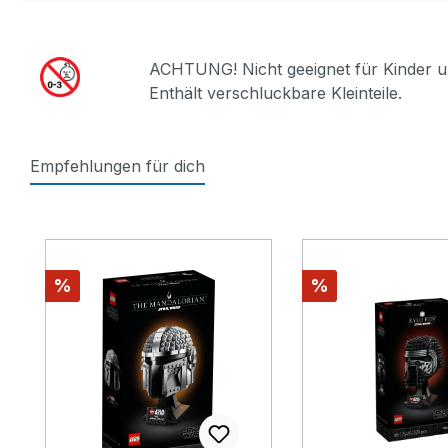
ACHTUNG! Nicht geeignet für Kinder u
Enthält verschluckbare Kleinteile.
Empfehlungen für dich
Produktgalerie überspringen
Rabatt
Rabatt
%
%