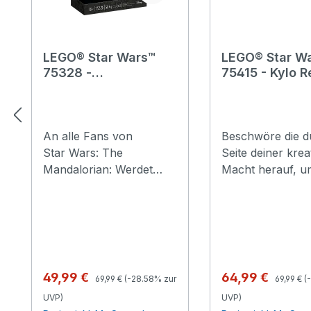
LEGO® Star Wars™
LEGO® Star W
75328 -
75415 - Kylo 
Mandalorianer Helm
Helm
An alle Fans von
Beschwöre die d
Star Wars: The
Seite deiner krea
Mandalorian: Werdet
Macht herauf, u
kreativ und konzentriert
Anführer der Rit
euch voll und ganz
Ren mit dem LE
darauf, diese LEGO®
Wars™ Kylo Ren
Star Wars™ Nachbildung
(75415) zu würdi
des Mandalorianer
Dieses Bauset ist
Helms (75328) zu
nostalgisches St
Regulärer Preis:
Regulärer
Verkaufspreis:
Verkaufspreis:
49,99 €
64,99 €
69,99 €
(-28.58% zur
69,99 €
(
bauen. Der metallische
Geschenk für kre
UVP)
UVP)
Glanz der Beskar-
erwachsene Fan