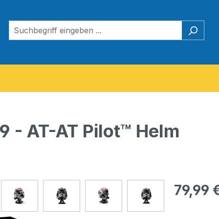
 - AT-AT Pilot™ Helm
Regulärer Pr
79,99 