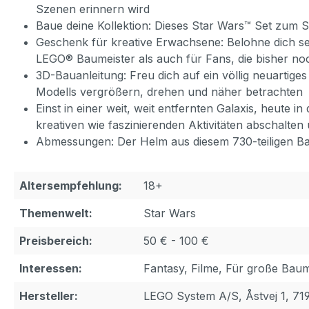
Szenen erinnern wird
Baue deine Kollektion: Dieses Star Wars™ Set zum
Geschenk für kreative Erwachsene: Belohne dich se
LEGO® Baumeister als auch für Fans, die bisher n
3D-Bauanleitung: Freu dich auf ein völlig neuartige
Modells vergrößern, drehen und näher betrachten
Einst in einer weit, weit entfernten Galaxis, heut
kreativen wie faszinierenden Aktivitäten abschalte
Abmessungen: Der Helm aus diesem 730-teiligen Baus
Altersempfehlung:
18+
Themenwelt:
Star Wars
Preisbereich:
50 € - 100 €
Interessen:
Fantasy, Filme, Für große Baum
Hersteller:
LEGO System A/S, Åstvej 1, 71