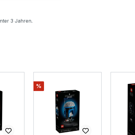
nter 3 Jahren.
Rabatt
%