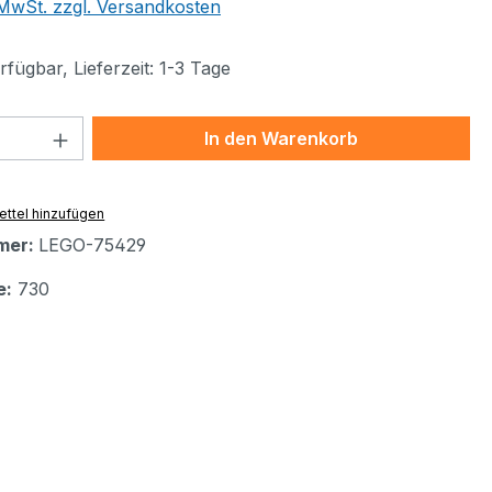
. MwSt. zzgl. Versandkosten
fügbar, Lieferzeit: 1-3 Tage
 Anzahl: Gib den gewünschten Wert ein 
In den Warenkorb
ttel hinzufügen
mer:
LEGO-75429
e:
730