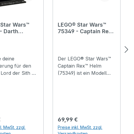
Star Wars™
LEGO® Star Wars™
- Darth
75349 - Captain Rex™
 Helm
Helm
 deine
Der LEGO® Star Wars™
rung für den
Captain Rex™ Helm
Lord der Sith mit
(75349) ist ein Modell
GO® Star Wars™
zum Sammeln und
ader™ Helm
Ausstellen für
 Stürz dich in
Erwachsene und lässt
plexes
dich den großartigen
kt und ruf dir
Clone Commander der
che Szenen aus
501. Legion würdigen.
er Preis:
Regulärer Preis:
€
69,99 €
r Wars Saga in
Dieses Projekt lässt dich
l. MwSt. zzgl.
Preise inkl. MwSt. zzgl.
ung, während du
achtsam bauen und
osten
Versandkosten