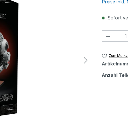
Preise inkl
Sofort ver
Produkt
Zum Merkze
Artikelnum
Anzahl Teil