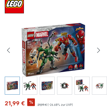
Bildergalerie überspringen
Verkaufspreis:
%
21,99 €
Regulärer Preis:
29,99 €
(-26.68% zur UVP)