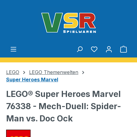
Zum Hauptinhalt springen
Du hast 0 Produ
Ware
LEGO
LEGO Themenwelten
Super Heroes Marvel
LEGO® Super Heroes Marvel
76338 - Mech-Duell: Spider-
Man vs. Doc Ock