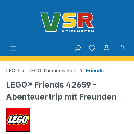
Zum Hauptinhalt springen
Du hast 0 Produ
Ware
LEGO
LEGO Themenwelten
Friends
LEGO® Friends 42659 -
Abenteuertrip mit Freunden