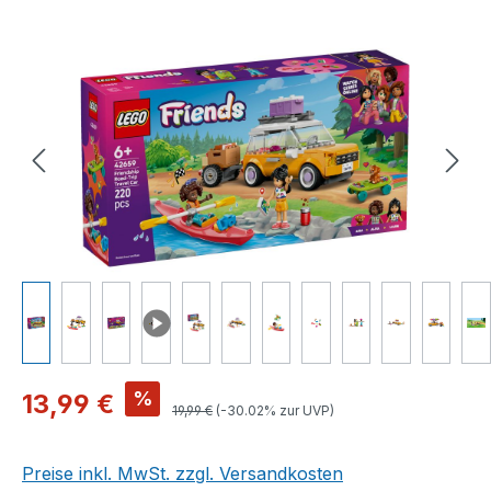
Bildergalerie überspringen
Verkaufspreis:
%
13,99 €
Regulärer Preis:
19,99 €
(-30.02% zur UVP)
Preise inkl. MwSt. zzgl. Versandkosten